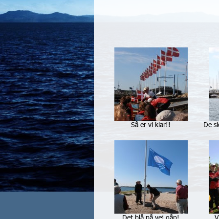
Så er vi klar!!
De si
Det blå på vej oåp!
V