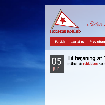
Forside
Lær at ro
Prøv eRon
Til hejsning af
05
Indlæg af:
roklubben
Kate
jun.