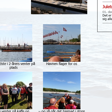
Jule
01. de
Det er
sig al
dste i 2-årers venter på
Havnen flager for os
plads
i venter på kaffe og
– og så går det hjemad i store