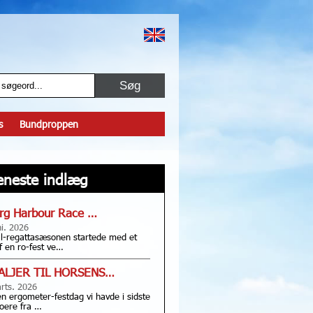
s
Bundproppen
eneste indlæg
rg Harbour Race …
ni. 2026
l-regattasæsonen startede med et
f en ro-fest ve…
ALJER TIL HORSENS…
rts. 2026
en ergometer-festdag vi havde i sidste
oere fra …