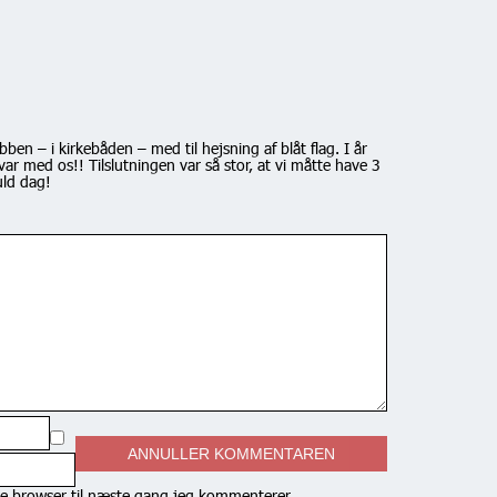
ben – i kirkebåden – med til hejsning af blåt flag. I år
ar med os!! Tilslutningen var så stor, at vi måtte have 3
uld dag!
ANNULLER KOMMENTAREN
e browser til næste gang jeg kommenterer.