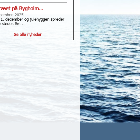
træet på Bygholm…
cember. 2025
 1. december og julehyggen spreder
le steder. Sø…
Se alle nyheder