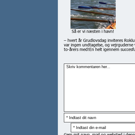
Så er vi næsten i havn!
– hvert år Grudlovsdag inviteres Roklub
var ingen undtagelse, og vejrguderne v
to-årers med!En helt igennem succesf
Gem mit navn, mail og websted i denn