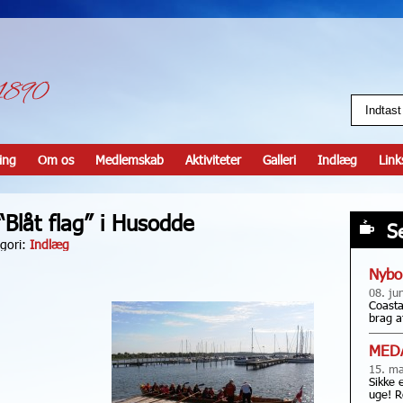
ing
Om os
Medlemskab
Aktiviteter
Galleri
Indlæg
Link
 “Blåt flag” i Husodde
S
gori:
Indlæg
Nybo
08. ju
Coasta
brag a
MED
15. ma
Sikke 
uge! R