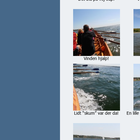
Vinden hjalp!
Lidt “skum” var der da!
En lill