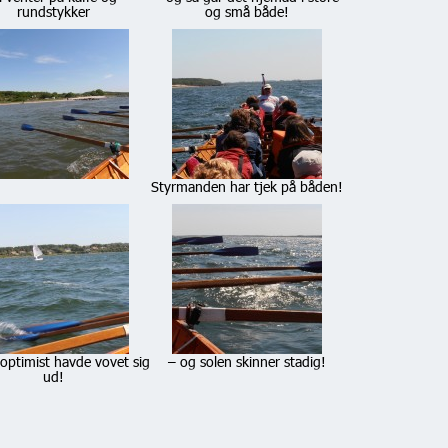
rundstykker
og små både!
Styrmanden har tjek på båden!
e optimist havde vovet sig
– og solen skinner stadig!
ud!