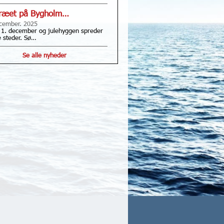
træet på Bygholm…
cember. 2025
 1. december og julehyggen spreder
le steder. Sø…
Se alle nyheder