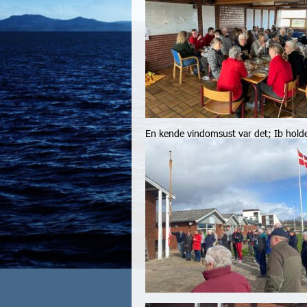
En kende vindomsust var det; Ib hold