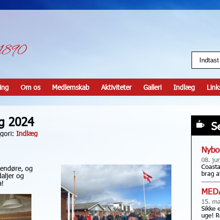
ing
Om os
Medlemskab
Aktiviteter
Galleri
Indlæg
Link
g 2024
S
gori:
Indlæg
Nybo
08. ju
Coasta
ndendøre, og
brag a
daljer og
a!
MED
15. ma
Sikke 
uge! R