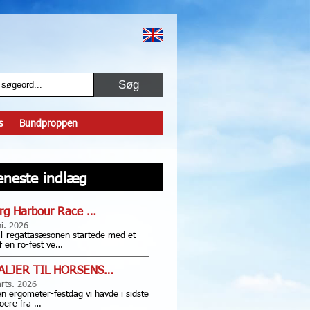
s
Bundproppen
eneste indlæg
rg Harbour Race …
ni. 2026
l-regattasæsonen startede med et
f en ro-fest ve…
ALJER TIL HORSENS…
rts. 2026
en ergometer-festdag vi havde i sidste
oere fra …