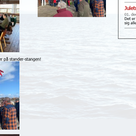
Jule
01. de
Det er
sig al
er på stander-stangen!