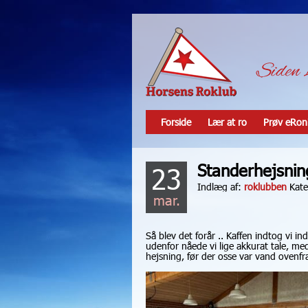
Forside
Lær at ro
Prøv eRon
Standerhejsnin
23
Indlæg af:
roklubben
Kate
mar.
Så blev det forår .. Kaffen indtog vi i
udenfor nåede vi lige akkurat tale, me
hejsning, før der osse var vand ovenfr