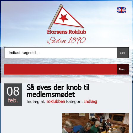
Menu
Så øves der knob til
08
medlemsmødet
feb.
Indlæg af:
roklubben
Kategori:
Indlæg