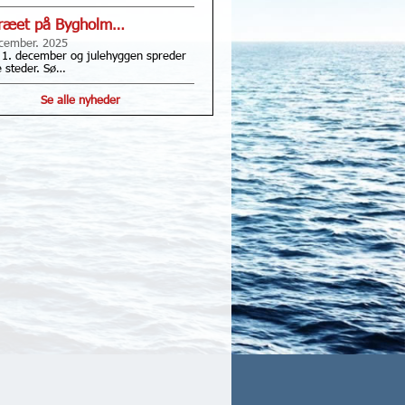
træet på Bygholm…
cember. 2025
 1. december og julehyggen spreder
le steder. Sø…
Se alle nyheder