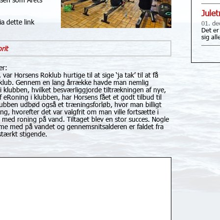
Jule
 dette link
01. de
Det er
sig al
rit
er:
 Horsens Roklub hurtige til at sige ‘ja tak’ til at få
es klub. Gennem en lang årrække havde man nemlig
 klubben, hvilket besværliggjorde tiltrækningen af nye,
Roning i klubben, har Horsens fået et godt tilbud til
lubben udbød også et træningsforløb, hvor man billigt
g, hvorefter det var valgfrit om man ville fortsætte i
 med roning på vand. Tiltaget blev en stor succes. Nogle
omme med på vandet og gennemsnitsalderen er faldet fra
stærkt stigende.