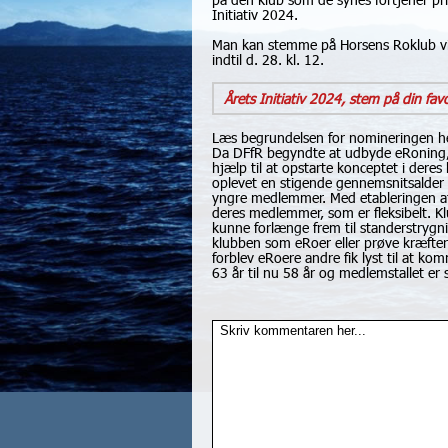
Initiativ 2024.
Man kan stemme på Horsens Roklub via
indtil d. 28. kl. 12.
Årets Initiativ 2024, stem på din favo
Læs begrundelsen for nomineringen h
Da DFfR begyndte at udbyde eRoning, var
hjælp til at opstarte konceptet i der
oplevet en stigende gennemsnitsalder i
yngre medlemmer. Med etableringen af e
deres medlemmer, som er fleksibelt. K
kunne forlænge frem til standerstrygnin
klubben som eRoer eller prøve kræfter
forblev eRoere andre fik lyst til at k
63 år til nu 58 år og medlemstallet er 