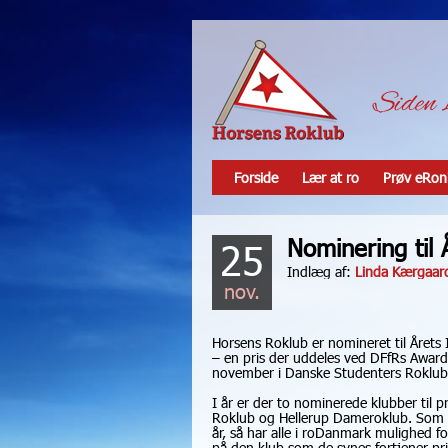
Forside
Lær at ro
Prøv eRon
Nominering til 
25
Indlæg af:
Linda Kærgaar
nov.
Horsens Roklub er nomineret til Årets 
– en pris der uddeles ved DFfRs Award
november i Danske Studenters Roklub
I år er der to nominerede klubber til p
Roklub og Hellerup Dameroklub. Som
år, så har alle i roDanmark mulighed f
på den klub som de synes fortjener pr