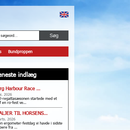
s
Bundproppen
eneste indlæg
rg Harbour Race …
ni. 2026
l-regattasæsonen startede med et
f en ro-fest ve…
ALJER TIL HORSENS…
rts. 2026
en ergometer-festdag vi havde i sidste
oere fra …