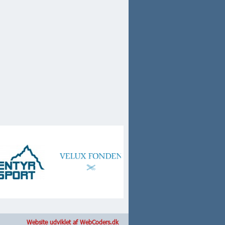
Website udviklet af WebCoders.dk