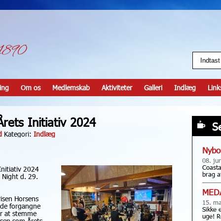
ing
Om os
Medlemskab
Aktiviteter
Galleri
Indlæg
Link
Årets Initiativ 2024
S
d
Kategori:
Indlæg
Nybo
08. ju
Coasta
Initiativ 2024
brag a
 Night d. 29.
MED
risen Horsens
15. ma
 de forgangne
Sikke 
or at stemme
uge! R
isen som Årets