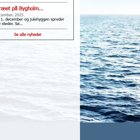
træet på Bygholm…
cember. 2025
 1. december og julehyggen spreder
le steder. Sø…
Se alle nyheder