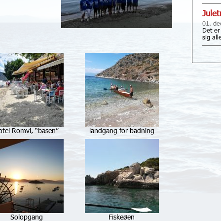
Jule
01. de
Det er
sig al
otel Romvi, “basen”
landgang for badning
Solopgang
Fiskeøen