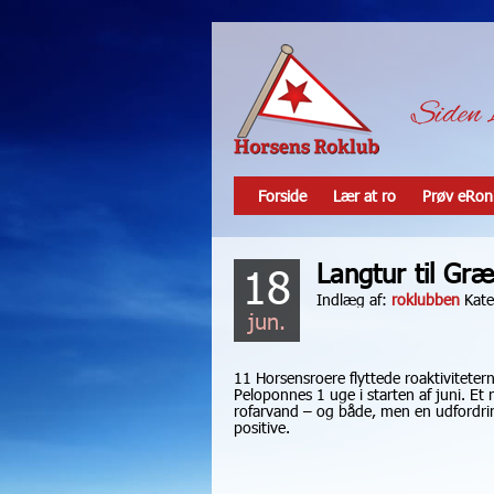
Forside
Lær at ro
Prøv eRon
Langtur til Gr
18
Indlæg af:
roklubben
Kate
jun.
11 Horsensroere flyttede roaktivitetern
Peloponnes 1 uge i starten af juni. Et
rofarvand – og både, men en udfordri
positive.