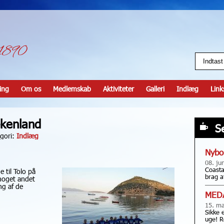
ing
Om os
Medlemskab
Aktiviteter
Galleri
Indlæg
Link
ækenland
S
gori:
Indlæg
Nybo
08. ju
Coasta
e til Tolo på
brag a
 noget andet
ng af de
MED
15. ma
Sikke 
uge! R