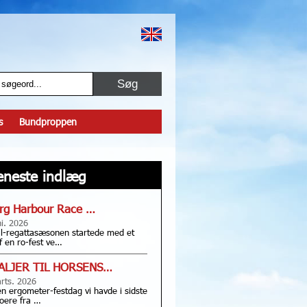
s
Bundproppen
eneste indlæg
rg Harbour Race …
ni. 2026
l-regattasæsonen startede med et
f en ro-fest ve…
ALJER TIL HORSENS…
rts. 2026
en ergometer-festdag vi havde i sidste
oere fra …