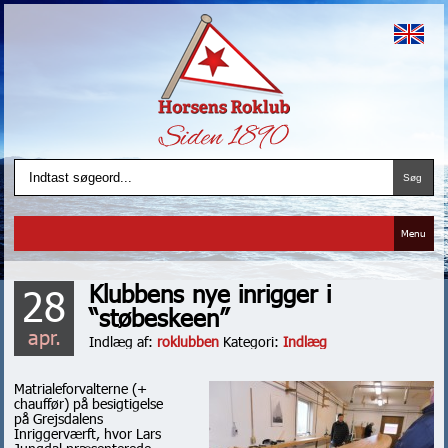
Menu
Klubbens nye inrigger i
28
“støbeskeen”
apr.
Indlæg af:
roklubben
Kategori:
Indlæg
Matrialeforvalterne (+
chauffør) på besigtigelse
på Grejsdalens
Inriggerværft, hvor Lars