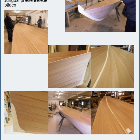
Jungdal præsenterede
båden