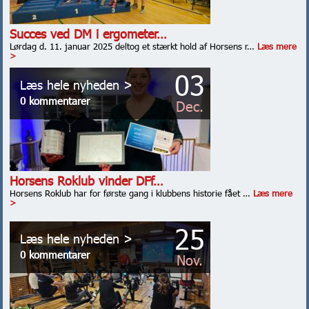
Succes ved DM i ergometer…
Lørdag d. 11. januar 2025 deltog et stærkt hold af Horsens r…
Læs mere
>
03
Læs hele nyheden >
0 kommentarer
Dec.
Horsens Roklub vinder DFf…
Horsens Roklub har for første gang i klubbens historie fået …
Læs mere
>
25
Læs hele nyheden >
0 kommentarer
Nov.