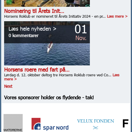
Nominering til Årets Init…
Horsens Roklub er nomineret til Årets Initiativ 2024 - en pr…
Læs mere >
01
Læs hele nyheden >
0 kommentarer
Nov.
Horsens roere med fart på…
Lørdag d. 12. oktober deltog tre Horsens Roklub roere ved Co…
Læs
mere >
Next
Vores sponsorer holder os flydende - tak!