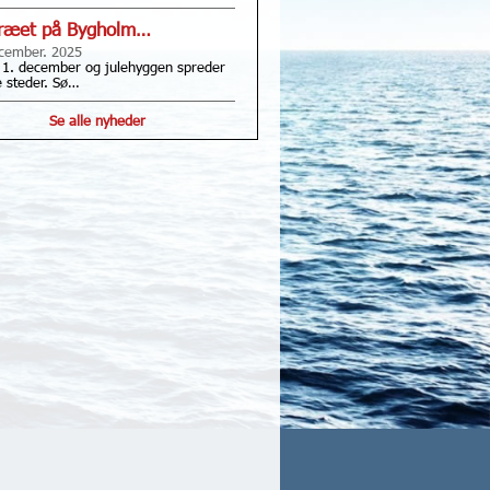
træet på Bygholm…
cember. 2025
 1. december og julehyggen spreder
le steder. Sø…
Se alle nyheder