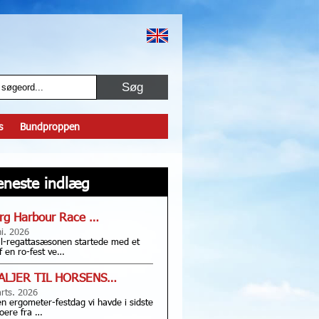
s
Bundproppen
eneste indlæg
rg Harbour Race …
ni. 2026
l-regattasæsonen startede med et
f en ro-fest ve…
ALJER TIL HORSENS…
rts. 2026
en ergometer-festdag vi havde i sidste
oere fra …