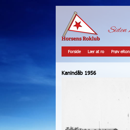
Forside
Lær at ro
Prøv eRon
Kanindåb 1956