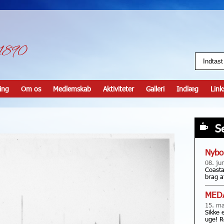
ing
Om os
Medlemskab
Aktiviteter
Galleri
Indlæg
Link
S
Nybo
08. ju
Coasta
brag a
MED
15. ma
Sikke 
uge! R