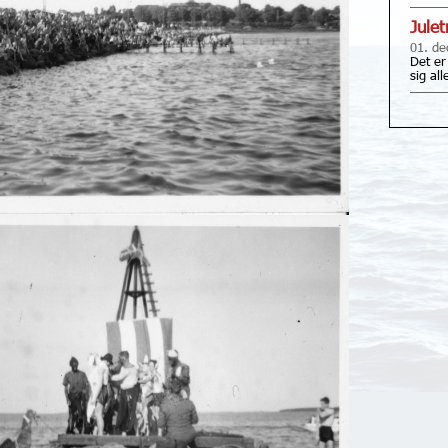
Jule
01. de
Det er
sig al