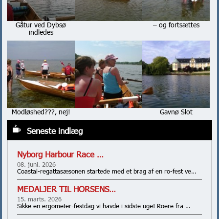
Gåtur ved Dybsø
– og fortsættes
indledes
Modløshed???, nej!
Gavnø Slot
Seneste indlæg
Nyborg Harbour Race …
08. juni. 2026
Coastal-regattasæsonen startede med et brag af en ro-fest ve…
MEDALJER TIL HORSENS…
15. marts. 2026
Sikke en ergometer-festdag vi havde i sidste uge! Roere fra …