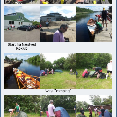
Start fra Næstved
Roklub
Svinø “camping”