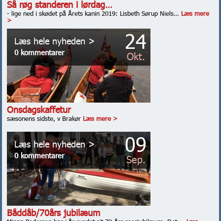
Så røg standeren i lørdag…
- lige ned i skødet på Årets kanin 2019: Lisbeth Sørup Niels…
Læs mere
>
24
Læs hele nyheden >
0 kommentarer
Okt.
Onsdagskaffetur
sæsonens sidste, v Brakør
Læs mere >
09
Læs hele nyheden >
0 kommentarer
Sep.
Båddåb/70års jubilæum