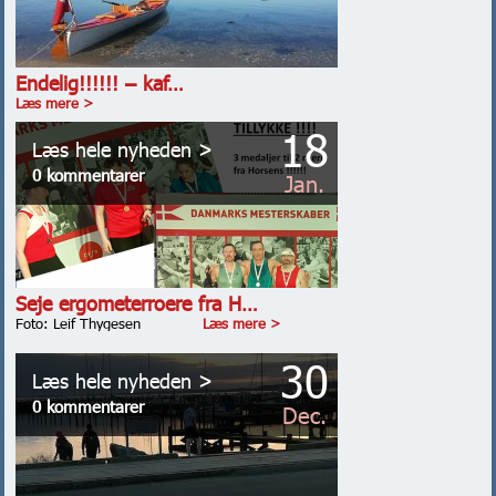
Endelig!!!!!! – kaf…
Læs mere >
18
Læs hele nyheden >
0 kommentarer
Jan.
Seje ergometerroere fra H…
Foto: Leif Thygesen
Læs mere >
30
Læs hele nyheden >
0 kommentarer
Dec.