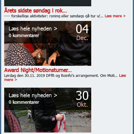
Årets sidste søndag i rok…
---- forskellige aktiviteter: roning eller søndags gå-tur v/…
Læs mere >
04
Læs hele nyheden >
0 kommentarer
Dec.
Award Night/Motionsturner…
Lørdag den 30.11. 2019 DFfR og Roinfo's arrangement. Om Moti…
Læs
mere >
30
Læs hele nyheden >
0 kommentarer
Okt.