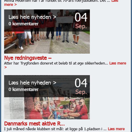
Minna Pedersen har i år rundet sit 70-års roerjubilæum. Det …
Læs
mere >
04
Læs hele nyheden >
0 kommentarer
Sep.
Nye redningsveste –
Atter har Trygfonden doneret et beløb til at øge sikkerheden…
Læs mere
>
04
Læs hele nyheden >
0 kommentarer
Sep.
Danmarks mest aktive R…
I juli måned nåede klubben sit mål: at ligge på 1.pladsen i …
Læs mere